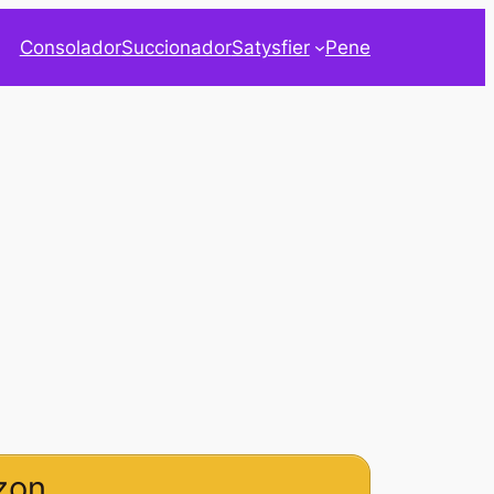
Consolador
Succionador
Satysfier
Pene
zon