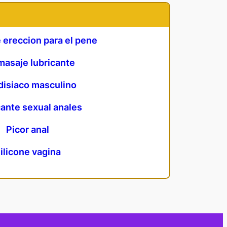
ereccion para el pene
masaje lubricante
disiaco masculino
cante sexual anales
Picor anal
ilicone vagina