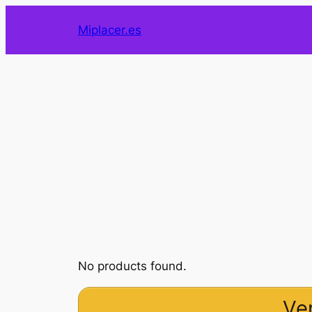
Saltar
Miplacer.es
al
contenido
No products found.
Ve