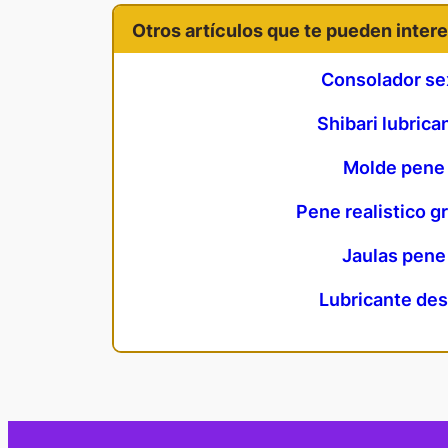
Otros artículos que te pueden intere
Consolador se
Shibari lubrica
Molde pene
Pene realistico g
Jaulas pene
Lubricante des