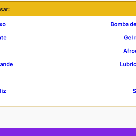
sar:
xo
Bomba de 
nte
Gel 
Afro
rande
Lubri
liz
S