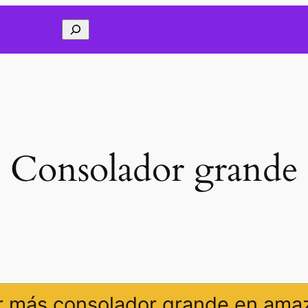
Buscar
Consolador grande
r más consolador grande en ama