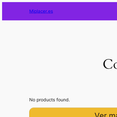
Saltar
Miplacer.es
al
contenido
Co
No products found.
Ver m