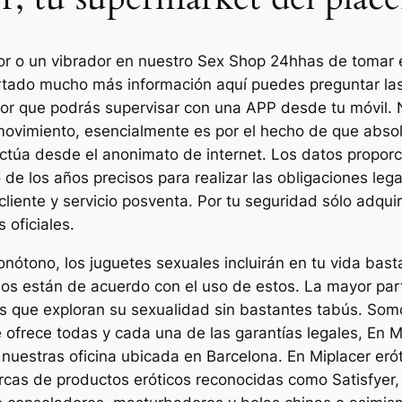
r o un vibrador en nuestro Sex Shop 24hhas de tomar 
artado mucho más información aquí puedes preguntar la
dor que podrás supervisar con una APP desde tu móvil. 
 movimiento, esencialmente es por el hecho de que absolu
fectúa desde el anonimato de internet. Los datos propor
 de los años precisos para realizar las obligaciones legal
 cliente y servicio posventa. Por tu seguridad sólo adqu
 oficiales.
ótono, los juguetes sexuales incluirán en tu vida bast
os están de acuerdo con el uso de estos. La mayor par
es que exploran su sexualidad sin bastantes tabús. Som
 ofrece todas y cada una de las garantías legales, En 
e nuestras oficina ubicada en Barcelona. En Miplacer er
cas de productos eróticos reconocidas como Satisfyer, 