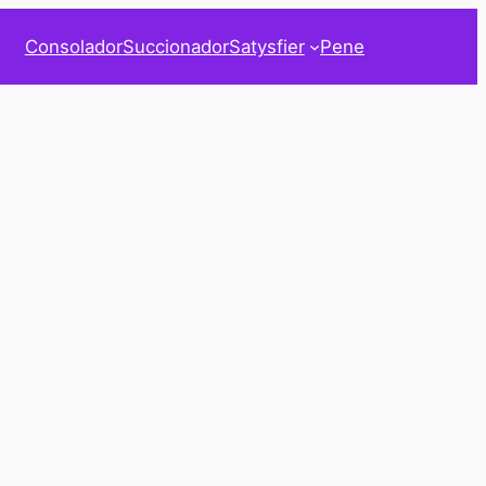
Consolador
Succionador
Satysfier
Pene