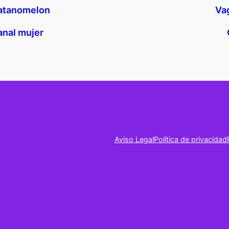
latanomelon
Vag
anal mujer
Aviso Legal
Política de privacidad