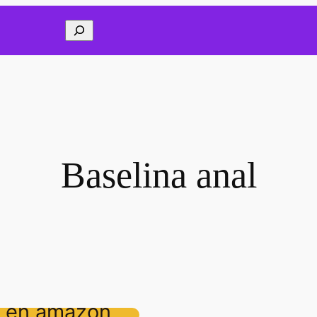
Buscar
Baselina anal
l en amazon