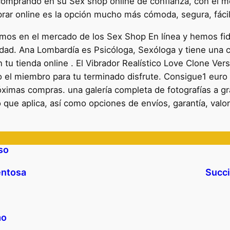
comprando en su Sex shop online de confianza, con el mej
ar online es la opción mucho más cómoda, segura, fácil,
os en el mercado de los Sex Shop En línea y hemos fidel
dad. Ana Lombardía es Psicóloga, Sexóloga y tiene una co
tu tienda online . El Vibrador Realístico Love Clone Ver
odo el miembro para tu terminado disfrute. Consigue1 eur
imas compras. una galería completa de fotografías a gra
 que aplica, así como opciones de envíos, garantía, valo
so
entosa
Succi
mo