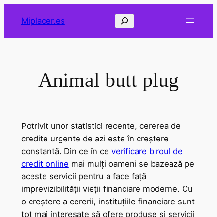
Saltar
Buscar
Miplacer.es
al
contenido
Animal butt plug
Potrivit unor statistici recente, cererea de
credite urgente de azi este în creștere
constantă. Din ce în ce
verificare biroul de
credit online
mai mulți oameni se bazează pe
aceste servicii pentru a face față
imprevizibilității vieții financiare moderne. Cu
o creștere a cererii, instituțiile financiare sunt
tot mai interesate să ofere produse și servicii