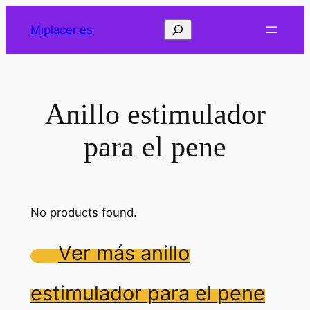
Saltar
Buscar
Miplacer.es
al
contenido
Anillo estimulador
para el pene
No products found.
Ver más anillo
estimulador para el pene