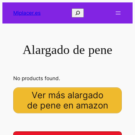
Saltar
Buscar
Miplacer.es
al
contenido
Alargado de pene
No products found.
Ver más alargado
de pene en amazon