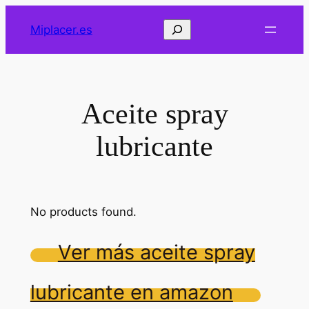
Saltar
Buscar
Miplacer.es
al
contenido
Aceite spray
lubricante
No products found.
Ver más aceite spray
lubricante en amazon