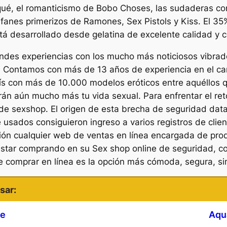
qué, el romanticismo de Bobo Choses, las sudaderas co
 fanes primerizos de Ramones, Sex Pistols y Kiss. El 3
stá desarrollado desde gelatina de excelente calidad y 
ndes experiencias con los mucho más noticiosos vibrad
. Contamos con más de 13 años de experiencia en el cam
ís con más de 10.000 modelos eróticos entre aquéllos qu
erán aún mucho más tu vida sexual. Para enfrentar el r
no de sexshop. El origen de esta brecha de seguridad da
 usados consiguieron ingreso a varios registros de clien
ión cualquier web de ventas en línea encargada de prod
estar comprando en su Sex shop online de seguridad, co
e comprar en línea es la opción más cómoda, segura, si
sar:
ne
Aqu