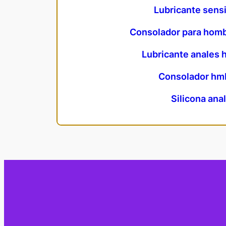
Lubricante sensi
Consolador para homb
Lubricante anales
Consolador hm
Silicona ana