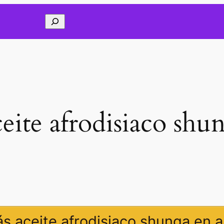
Buscar
eite afrodisiaco shu
s aceite afrodisiaco shunga en