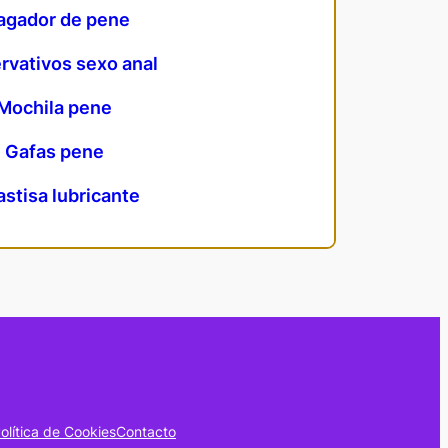
agador de pene
rvativos sexo anal
Mochila pene
Gafas pene
astisa lubricante
olítica de Cookies
Contacto