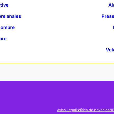
tive
Al
re anales
Prese
 hombre
bre
l
Vel
Aviso Legal
Política de privacidad
P