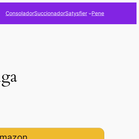
Consolador
Succionador
Satysfier
Pene
nga
 amazon