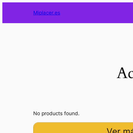
Saltar
Miplacer.es
al
contenido
Ac
No products found.
Ver má